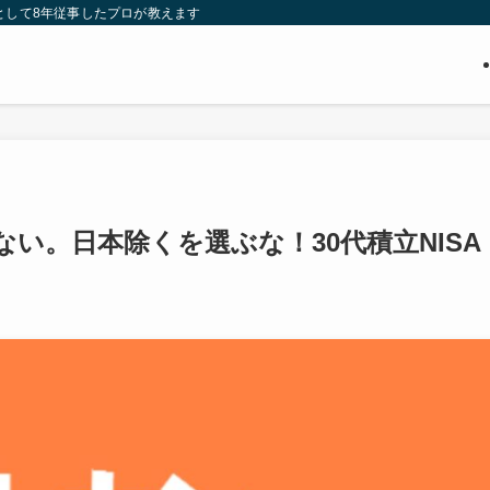
として8年従事したプロが教えます
い。日本除くを選ぶな！30代積立NISA